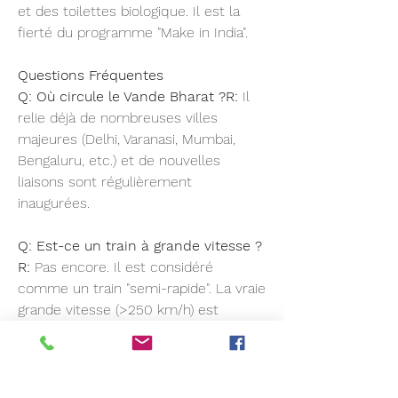
et des toilettes biologique. Il est la 
fierté du programme "Make in India".
Questions Fréquentes
Q: Où circule le Vande Bharat ?R:
 Il 
relie déjà de nombreuses villes 
majeures (Delhi, Varanasi, Mumbai, 
Bengaluru, etc.) et de nouvelles 
liaisons sont régulièrement 
inaugurées.
Q: Est-ce un train à grande vitesse ?
R:
 Pas encore. Il est considéré 
comme un train "semi-rapide". La vraie 
grande vitesse (>250 km/h) est 
l'objectif du futur projet "Bullet Train".
0
0
4