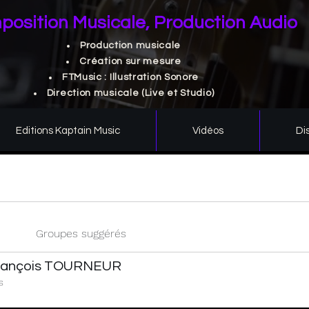
osition Musicale, Production Audio
Production musicale
Création sur mesure
FTMusic : Illustration Sonore
Direction musicale (Live et Studio)
Editions Kaptain Music
Vidéos
Di
Groupes suggérés
François TOURNEUR
s