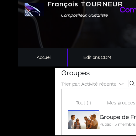
François TOURNEUR
Comp
Compositeur, Guitariste
Accueil
Editions CDM
Groupes
Trier par:
Activité récente
Tout (1)
Mes groupes
Groupe de 
Public
·
5 membre