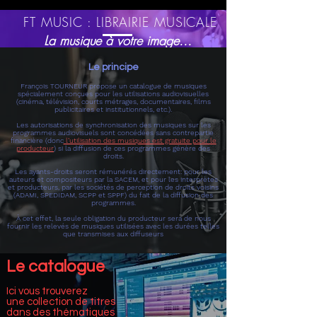
FT MUSIC : LIBRAIRIE MUSICALE
La musique à votre image...
Le principe
François TOURNEUR propose un catalogue de musiques
spécialement conçues pour les utilisations audiovisuelles
(cinéma, télévision, courts métrages, documentaires, films
publicitaires et institutionnels,
etc.
).
Les autorisations de synchronisation des musiques sur les
programmes audiovisuels sont concédées sans contrepartie
financière (donc
l’utilisation des musiques est gratuite pour le
producteur
) si la diffusion de ces programmes génère des
droits.
Les ayants-droits seront rémunérés directement: pour les
auteurs et compositeurs par la SACEM, et pour les interprètes
et producteurs, par les sociétés de perception de droits voisins
(ADAMI, SPEDIDAM, SCPP et SPPF) du fait de la diffusion des
programmes.
À cet effet, la seule obligation du producteur sera de nous
fournir les relevés de musiques utilisées avec les durées telles
que transmises aux diffuseurs
Le catalogue
Ici vous trouverez
une collection de titres
dans des thématiques