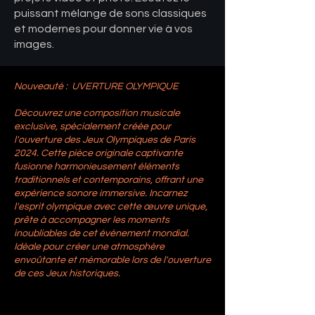
puissant mélange de sons classiques
et modernes pour donner vie à vos
images.
Nouveauté : UVERTURE OLYMPIQUE
Découvrez une composition musicale
exclusive, spécialement créée pour
l'ouverture des Jeux Olympiques de Paris
2024. Cette pièce originale captivante
fusionne harmonieusement éléments
traditionnels et contemporains, offrant une
expérience sonore immersive. Incarnez
l'esprit olympique avec cette œuvre unique,
prête à accompagner les moments
inoubliables de cet événement mondial.
Idéale pour créer une atmosphère
envoûtante et mémorable lors de l'ouverture
de ces Jeux historiques.